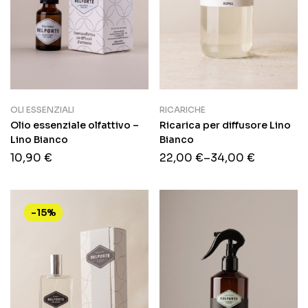
OLI ESSENZIALI
RICARICHE
Olio essenziale olfattivo –
Ricarica per diffusore Lino
Lino Bianco
Bianco
10,90
€
22,00
€
–
34,00
€
-15%