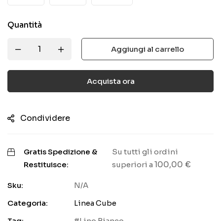
Quantità
Aggiungi al carrello
Acquista ora
Condividere
Gratis Spedizione &
Su tutti gli ordini
100,00
€
Restituisce:
superiori a
Sku:
N/A
Categoria:
Linea Cube
Tag:
Lino Bianco