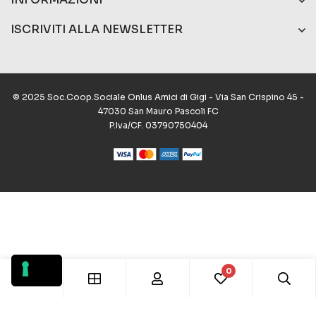
ISCRIVITI ALLA NEWSLETTER
© 2025 Soc.Coop.Sociale Onlus Amici di Gigi - Via San Crispino 45 -
47030 San Mauro Pascoli FC
P.Iva/CF. 03790750404
0