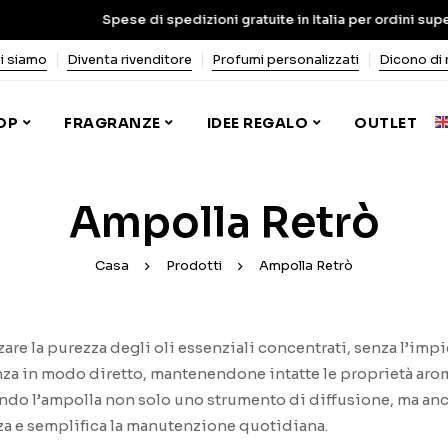
Spese di spedizioni gratuite in Italia per ordini superiori
i siamo
Diventa rivenditore
Profumi personalizzati
Dicono di 
OP
FRAGRANZE
IDEE REGALO
OUTLET
Ampolla Retrò
Casa
Prodotti
Ampolla Retrò
are la purezza degli oli essenziali concentrati, senza l’impi
nza in modo diretto, mantenendone intatte le proprietà arom
ndo l’ampolla non solo uno strumento di diffusione, ma anc
anza e semplifica la manutenzione quotidiana.