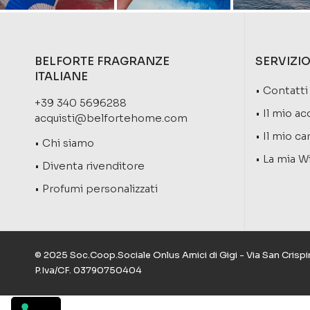
BELFORTE FRAGRANZE
SERVIZIO
ITALIANE
• Contatti
+39 340 5696288
• Il mio a
acquisti@belfortehome.com
• Il mio ca
• Chi siamo
• La mia Wi
• Diventa rivenditore
• Profumi personalizzati
© 2025 Soc.Coop.Sociale Onlus Amici di Gigi - Via San Cris
P.Iva/CF. 03790750404