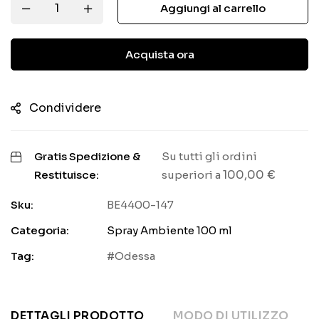
Aggiungi al carrello
Acquista ora
Condividere
Gratis Spedizione &
Su tutti gli ordini
100,00
€
Restituisce:
superiori a
Sku:
BE4400-147
Categoria:
Spray Ambiente 100 ml
Tag:
Odessa
DETTAGLI PRODOTTO
MODO DI UTILIZZO