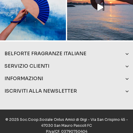
BELFORTE FRAGRANZE ITALIANE
SERVIZIO CLIENTI
INFORMAZIONI
ISCRIVITI ALLA NEWSLETTER
© 2025 Soc.Coop.Sociale Onlus Amici di Gigi - Via San Crispino 45 -
47030 San Mauro Pascoli FC
P.Iva/CF. 03790750404