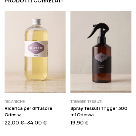
PRODOTTI CORRELATI
RICARICHE
TRIGGER TESSUTI
Ricarica per diffusore
Spray Tessuti Trigger 300
Odessa
ml Odessa
22,00
€
–
34,00
€
19,90
€