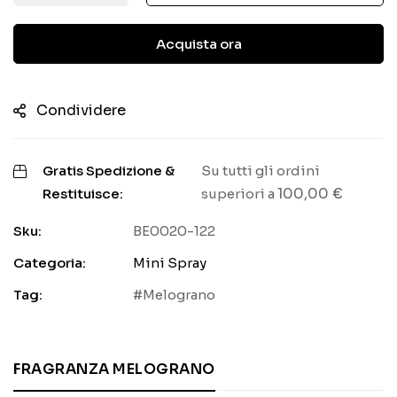
Acquista ora
Condividere
Gratis Spedizione &
Su tutti gli ordini
100,00
€
Restituisce:
superiori a
Sku:
BE0020-122
Categoria:
Mini Spray
Tag:
Melograno
FRAGRANZA MELOGRANO